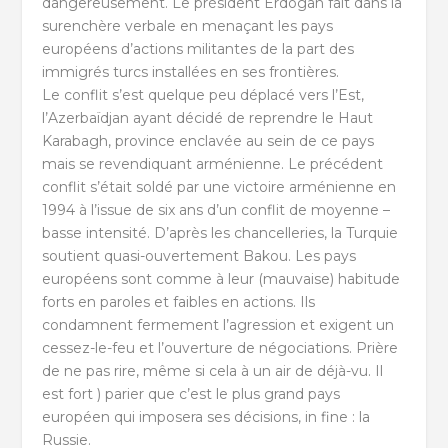
dangereusement. Le président Erdogan fait dans la
surenchère verbale en menaçant les pays
européens d’actions militantes de la part des
immigrés turcs installées en ses frontières.
Le conflit s’est quelque peu déplacé vers l’Est,
l’Azerbaïdjan ayant décidé de reprendre le Haut
Karabagh, province enclavée au sein de ce pays
mais se revendiquant arménienne. Le précédent
conflit s’était soldé par une victoire arménienne en
1994 à l’issue de six ans d’un conflit de moyenne –
basse intensité. D’après les chancelleries, la Turquie
soutient quasi-ouvertement Bakou. Les pays
européens sont comme à leur (mauvaise) habitude
forts en paroles et faibles en actions. Ils
condamnent fermement l’agression et exigent un
cessez-le-feu et l’ouverture de négociations. Prière
de ne pas rire, même si cela à un air de déjà-vu. Il
est fort ) parier que c’est le plus grand pays
européen qui imposera ses décisions, in fine : la
Russie.