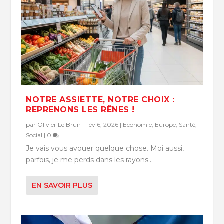
NOTRE ASSIETTE, NOTRE CHOIX :
REPRENONS LES RÊNES !
par
Olivier Le Brun
|
Fév 6, 2026
|
Economie
,
Europe
,
Santé
,
Social
|
0
Je vais vous avouer quelque chose. Moi aussi,
parfois, je me perds dans les rayons...
EN SAVOIR PLUS