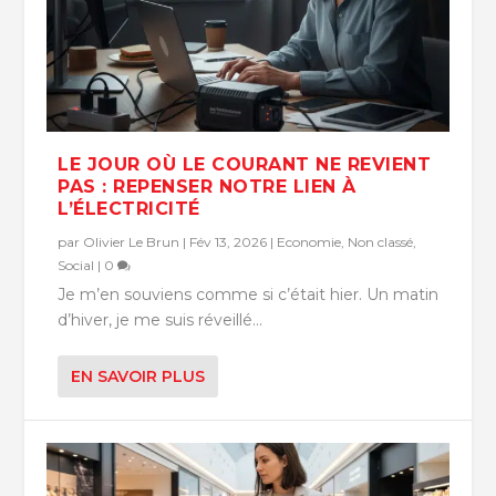
LE JOUR OÙ LE COURANT NE REVIENT
PAS : REPENSER NOTRE LIEN À
L’ÉLECTRICITÉ
par
Olivier Le Brun
|
Fév 13, 2026
|
Economie
,
Non classé
,
Social
|
0
Je m’en souviens comme si c’était hier. Un matin
d’hiver, je me suis réveillé...
EN SAVOIR PLUS