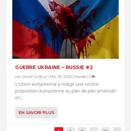
GUERRE UKRAINE – RUSSIE #2
par
Olivier Le Brun
|
Nov 25, 2025
|
Monde
|
0
L’Union européenne a rédigé une contre-
proposition européenne au plan de paix américain
en...
EN SAVOIR PLUS