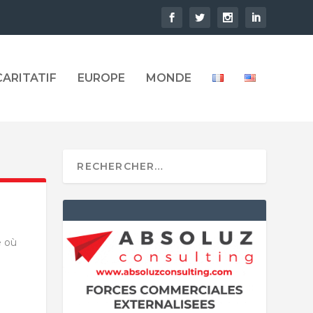
CARITATIF
EUROPE
MONDE
é où