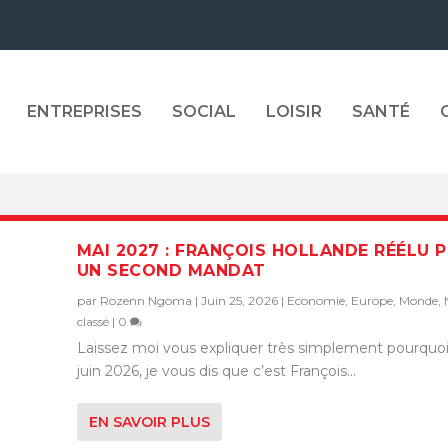
ENTREPRISES
SOCIAL
LOISIR
SANTÉ
MAI 2027 : FRANÇOIS HOLLANDE RÉÉLU 
UN SECOND MANDAT
par
Rozenn Ngoma
|
Juin 25, 2026
|
Economie
,
Europe
,
Monde
,
classé
|
0
Laissez moi vous expliquer très simplement pourquoi
juin 2026, je vous dis que c’est François...
EN SAVOIR PLUS