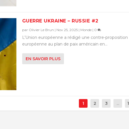
GUERRE UKRAINE – RUSSIE #2
par
Olivier Le Brun
|
Nov 25, 2025
|
Monde
|
0
L’Union européenne a rédigé une contre-proposition
européenne au plan de paix américain en...
EN SAVOIR PLUS
1
2
3
...