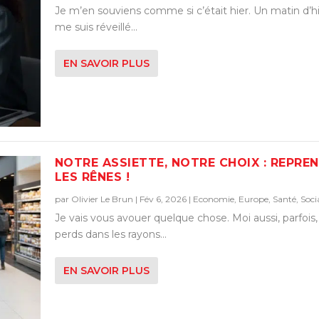
Je m’en souviens comme si c’était hier. Un matin d’hi
me suis réveillé...
EN SAVOIR PLUS
NOTRE ASSIETTE, NOTRE CHOIX : REPRE
LES RÊNES !
par
Olivier Le Brun
|
Fév 6, 2026
|
Economie
,
Europe
,
Santé
,
Soci
Je vais vous avouer quelque chose. Moi aussi, parfois
perds dans les rayons...
EN SAVOIR PLUS