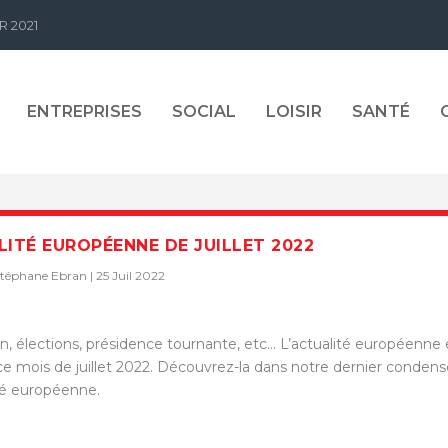
R 2021
ENTREPRISES
SOCIAL
LOISIR
SANTÉ
ITÉ EUROPÉENNE DE JUILLET 2022
Stéphane Ebran
|
25 Juil 2022
, élections, présidence tournante, etc… L’actualité européenne 
ce mois de juillet 2022. Découvrez-la dans notre dernier conden
té européenne.