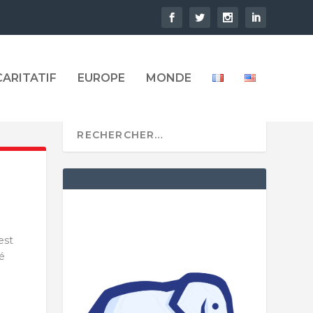
CARITATIF
EUROPE
MONDE
est
sé