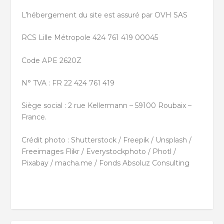
L’hébergement du site est assuré par OVH SAS
RCS Lille Métropole 424 761 419 00045
Code APE 2620Z
N° TVA : FR 22 424 761 419
Siège social : 2 rue Kellermann – 59100 Roubaix –
France.
Crédit photo : Shutterstock / Freepik / Unsplash /
Freeimages Flikr / Everystockphoto / Photl /
Pixabay / macha.me / Fonds Absoluz Consulting