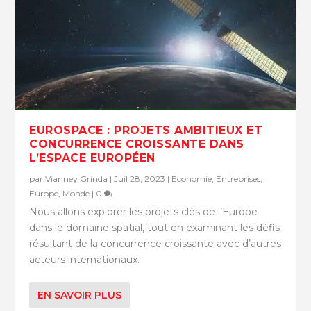
EUROSPACE : PROJETS AMBITIEUX ET
CONCURRENCE CROISSANTE DANS
L’ESPACE EUROPÉEN
par
Vianney Grinda
|
Juil 28, 2023
|
Economie
,
Entreprises
,
Europe
,
Monde
|
0
Nous allons explorer les projets clés de l’Europe
dans le domaine spatial, tout en examinant les défis
résultant de la concurrence croissante avec d’autres
acteurs internationaux.
EN SAVOIR PLUS