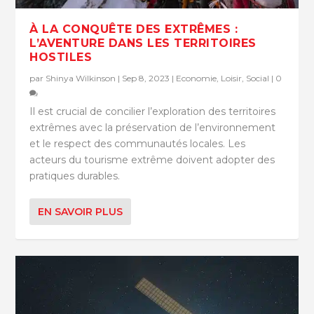
À LA CONQUÊTE DES EXTRÊMES :
L’AVENTURE DANS LES TERRITOIRES
HOSTILES
par
Shinya Wilkinson
|
Sep 8, 2023
|
Economie
,
Loisir
,
Social
|
0
Il est crucial de concilier l’exploration des territoires
extrêmes avec la préservation de l’environnement
et le respect des communautés locales. Les
acteurs du tourisme extrême doivent adopter des
pratiques durables.
EN SAVOIR PLUS