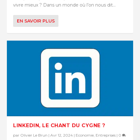
vivre mieux ? Dans un monde où l’on nous dit...
EN SAVOIR PLUS
LINKEDIN, LE CHANT DU CYGNE ?
par
Olivier Le Brun
|
Avr 12, 2024
|
Economie
,
Entreprises
|
0