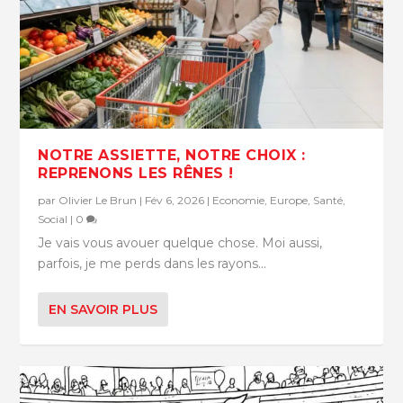
NOTRE ASSIETTE, NOTRE CHOIX :
REPRENONS LES RÊNES !
par
Olivier Le Brun
|
Fév 6, 2026
|
Economie
,
Europe
,
Santé
,
Social
|
0
Je vais vous avouer quelque chose. Moi aussi,
parfois, je me perds dans les rayons...
EN SAVOIR PLUS