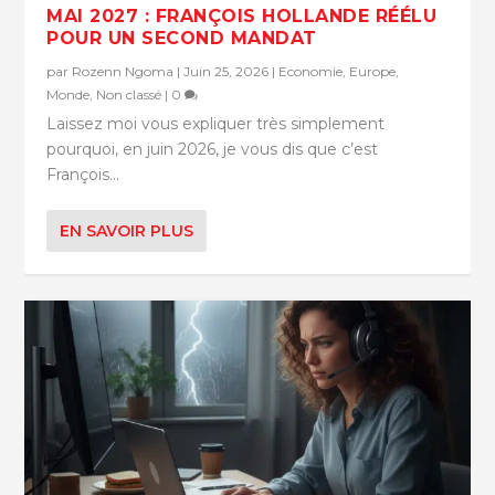
MAI 2027 : FRANÇOIS HOLLANDE RÉÉLU
POUR UN SECOND MANDAT
par
Rozenn Ngoma
|
Juin 25, 2026
|
Economie
,
Europe
,
Monde
,
Non classé
|
0
Laissez moi vous expliquer très simplement
pourquoi, en juin 2026, je vous dis que c’est
François...
EN SAVOIR PLUS