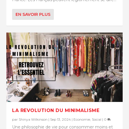
EN SAVOIR PLUS
LA REVOLUTION DU MINIMALISME
par
Shinya Wilkinson
|
Sep 13, 2024
|
Economie
,
Social
|
0
Une philosophie de vie pour consommer moins et