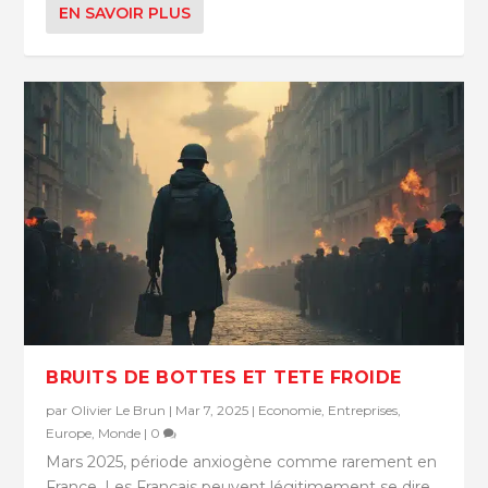
EN SAVOIR PLUS
BRUITS DE BOTTES ET TETE FROIDE
par
Olivier Le Brun
|
Mar 7, 2025
|
Economie
,
Entreprises
,
Europe
,
Monde
|
0
Mars 2025, période anxiogène comme rarement en
France. Les Français peuvent légitimement se dire...