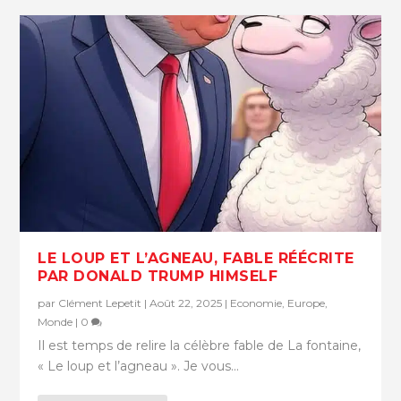
LE LOUP ET L’AGNEAU, FABLE RÉÉCRITE
PAR DONALD TRUMP HIMSELF
par
Clément Lepetit
|
Août 22, 2025
|
Economie
,
Europe
,
Monde
|
0
Il est temps de relire la célèbre fable de La fontaine,
« Le loup et l’agneau ». Je vous...