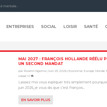
té mentale...
ENTREPRISES
SOCIAL
LOISIR
SANTÉ
MAI 2027 : FRANÇOIS HOLLANDE RÉÉLU 
UN SECOND MANDAT
par
Rozenn Ngoma
|
Juin 25, 2026
|
Economie
,
Europe
,
Monde
,
classé
|
0
Laissez moi vous expliquer très simplement pourquoi
juin 2026, je vous dis que c’est François...
EN SAVOIR PLUS