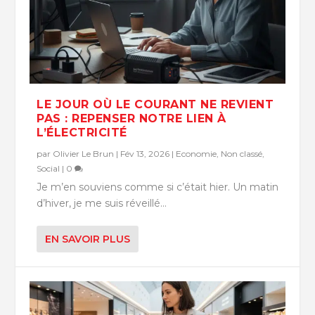
LE JOUR OÙ LE COURANT NE REVIENT
PAS : REPENSER NOTRE LIEN À
L’ÉLECTRICITÉ
par
Olivier Le Brun
|
Fév 13, 2026
|
Economie
,
Non classé
,
Social
|
0
Je m’en souviens comme si c’était hier. Un matin
d’hiver, je me suis réveillé...
EN SAVOIR PLUS