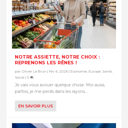
NOTRE ASSIETTE, NOTRE CHOIX :
REPRENONS LES RÊNES !
par
Olivier Le Brun
|
Fév 6, 2026
|
Economie
,
Europe
,
Santé
,
Social
|
0
Je vais vous avouer quelque chose. Moi aussi,
parfois, je me perds dans les rayons...
EN SAVOIR PLUS