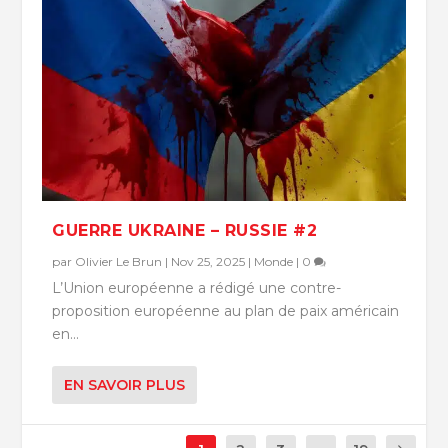
GUERRE UKRAINE – RUSSIE #2
par
Olivier Le Brun
|
Nov 25, 2025
|
Monde
|
0
L’Union européenne a rédigé une contre-
proposition européenne au plan de paix américain
en...
EN SAVOIR PLUS