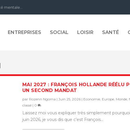
té mentale...
ENTREPRISES
SOCIAL
LOISIR
SANTÉ
N
MAI 2027 : FRANÇOIS HOLLANDE RÉÉLU 
UN SECOND MANDAT
par
Rozenn Ngoma
|
Juin 25, 2026
|
Economie
,
Europe
,
Monde
,
classé
|
0
Laissez moi vous expliquer très simplement pourquoi
juin 2026, je vous dis que c’est François...