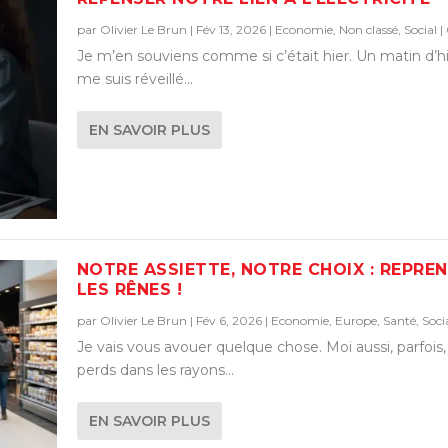
par
Olivier Le Brun
|
Fév 13, 2026
|
Economie
,
Non classé
,
Social
|
Je m’en souviens comme si c’était hier. Un matin d’hi
me suis réveillé...
EN SAVOIR PLUS
NOTRE ASSIETTE, NOTRE CHOIX : REPRE
LES RÊNES !
par
Olivier Le Brun
|
Fév 6, 2026
|
Economie
,
Europe
,
Santé
,
Soci
Je vais vous avouer quelque chose. Moi aussi, parfois
perds dans les rayons...
EN SAVOIR PLUS