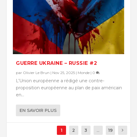
GUERRE UKRAINE – RUSSIE #2
par
Olivier Le Brun
|
Nov 25, 2025
|
Monde
|
0
L’Union européenne a rédigé une contre-
proposition européenne au plan de paix américain
en...
EN SAVOIR PLUS
1
2
3
...
19