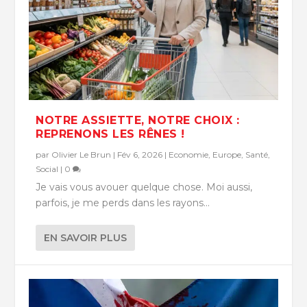
NOTRE ASSIETTE, NOTRE CHOIX :
REPRENONS LES RÊNES !
par
Olivier Le Brun
|
Fév 6, 2026
|
Economie
,
Europe
,
Santé
,
Social
|
0
Je vais vous avouer quelque chose. Moi aussi,
parfois, je me perds dans les rayons...
EN SAVOIR PLUS