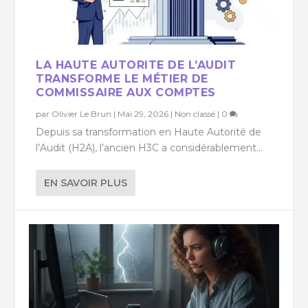
LA HAUTE AUTORITE DE L’AUDIT
TRANSFORME LE MÉTIER DE
COMMISSAIRE AUX COMPTES
par
Olivier Le Brun
|
Mai 29, 2026
|
Non classé
|
0
Depuis sa transformation en Haute Autorité de
l’Audit (H2A), l’ancien H3C a considérablement...
EN SAVOIR PLUS