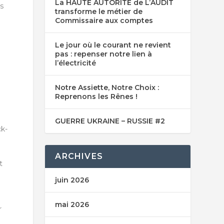
La HAUTE AUTORITE de L’AUDIT
rs
transforme le métier de
Commissaire aux comptes
Le jour où le courant ne revient
pas : repenser notre lien à
l’électricité
Notre Assiette, Notre Choix :
Reprenons les Rênes !
GUERRE UKRAINE – RUSSIE #2
ck-
ARCHIVES
t
juin 2026
mai 2026
r