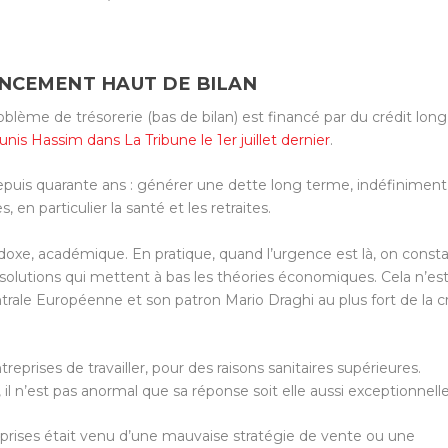
ANCEMENT HAUT DE BILAN
roblème de trésorerie (bas de bilan) est financé par du crédit long
nis Hassim dans La Tribune le 1
er
juillet dernier
.
depuis quarante ans : générer une dette long terme, indéfiniment
 en particulier la santé et les retraites.
doxe, académique. En pratique, quand l’urgence est là, on const
 solutions qui mettent à bas les théories économiques. Cela n’es
trale Européenne et son patron Mario Draghi au plus fort de la c
reprises de travailler, pour des raisons sanitaires supérieures.
il n’est pas anormal que sa réponse soit elle aussi exceptionnelle
eprises était venu d’une mauvaise stratégie de vente ou une