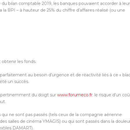
base du bilan comptable 2019, les banques pouvaient accorder à leu
ia la BPI – à hauteur de 25% du chiffre d’affaires réalisé (ou une
t obtenir les fonds.
parfaitement au besoin d’urgence et de réactivité liés à ce « bla
 été un succès.
 pertinemment du doigt sur
www.forumeco.fr
: le risque d’un coû
aut.
es qui ne sont pas passés (tels ceux de la compagnie aérienne
 salles de cinéma YMAGIS) ou qui sont passés dans la douleu
textiles DAMART).