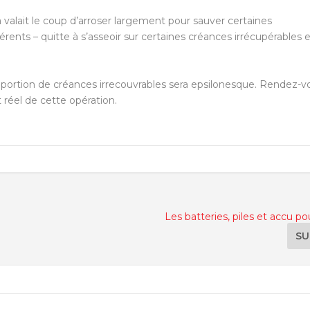
alait le coup d’arroser largement pour sauver certaines
férents – quitte à s’asseoir sur certaines créances irrécupérables 
roportion de créances irrecouvrables sera epsilonesque. Rendez-v
ût réel de cette opération.
Les batteries, piles et accu po
SU