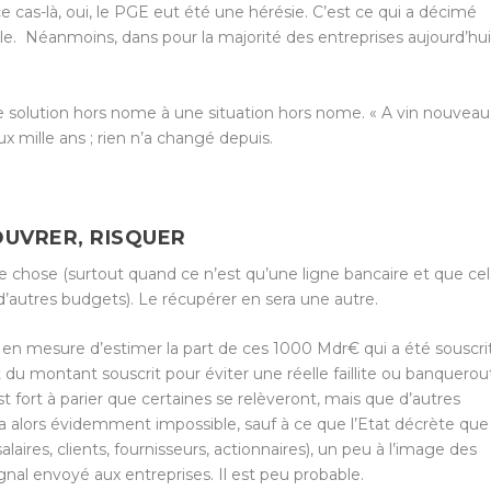
e cas-là, oui, le PGE eut été une hérésie. C’est ce qui a décimé
le.
Néanmoins, dans pour la majorité des entreprises aujourd’hui
e solution hors nome à une situation hors nome. « A vin nouveau
ux mille ans ; rien n’a changé depuis.
OUVRER, RISQUER
e chose (surtout quand ce n’est qu’une ligne bancaire et que cel
d’autres budgets). Le récupérer en sera une autre.
s en mesure d’estimer la part de ces 1000 Mdr€ qui a été souscri
 du montant souscrit pour éviter une réelle faillite ou banquerou
t fort à parier que certaines se relèveront, mais que d’autres
 alors évidemment impossible, sauf à ce que l’Etat décrète que
salaires, clients, fournisseurs, actionnaires), un peu à l’image des
gnal envoyé aux entreprises. Il est peu probable.