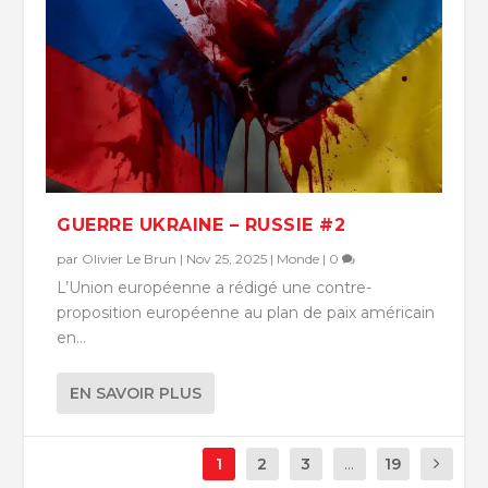
GUERRE UKRAINE – RUSSIE #2
par
Olivier Le Brun
|
Nov 25, 2025
|
Monde
|
0
L’Union européenne a rédigé une contre-
proposition européenne au plan de paix américain
en...
EN SAVOIR PLUS
1
2
3
...
19