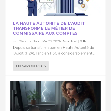
LA HAUTE AUTORITE DE L’AUDIT
TRANSFORME LE MÉTIER DE
COMMISSAIRE AUX COMPTES
par
Olivier Le Brun
|
Mai 29, 2026
|
Non classé
|
0
Depuis sa transformation en Haute Autorité de
l’Audit (H2A), l’ancien H3C a considérablement...
EN SAVOIR PLUS