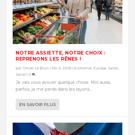
NOTRE ASSIETTE, NOTRE CHOIX :
REPRENONS LES RÊNES !
par
Olivier Le Brun
|
Fév 6, 2026
|
Economie
,
Europe
,
Santé
,
Social
|
0
Je vais vous avouer quelque chose. Moi aussi,
parfois, je me perds dans les rayons...
EN SAVOIR PLUS