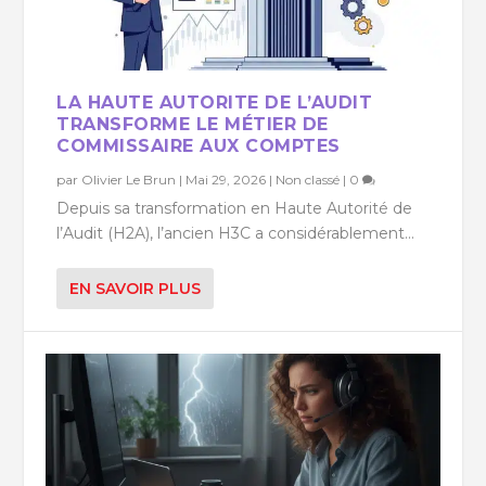
LA HAUTE AUTORITE DE L’AUDIT
TRANSFORME LE MÉTIER DE
COMMISSAIRE AUX COMPTES
par
Olivier Le Brun
|
Mai 29, 2026
|
Non classé
|
0
Depuis sa transformation en Haute Autorité de
l’Audit (H2A), l’ancien H3C a considérablement...
EN SAVOIR PLUS