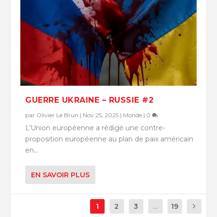
GUERRE UKRAINE – RUSSIE #2
par
Olivier Le Brun
|
Nov 25, 2025
|
Monde
|
0
L’Union européenne a rédigé une contre-
proposition européenne au plan de paix américain
en...
EN SAVOIR PLUS
1
2
3
...
19