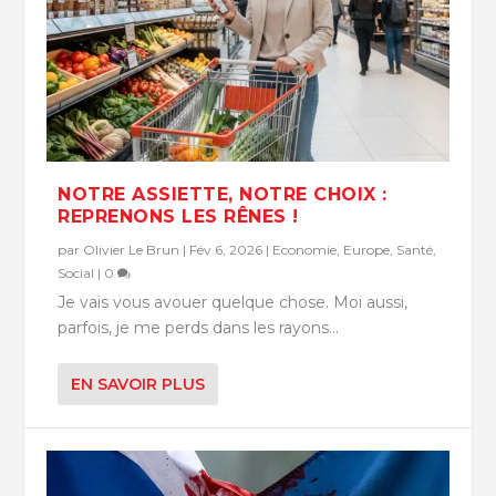
NOTRE ASSIETTE, NOTRE CHOIX :
REPRENONS LES RÊNES !
par
Olivier Le Brun
|
Fév 6, 2026
|
Economie
,
Europe
,
Santé
,
Social
|
0
Je vais vous avouer quelque chose. Moi aussi,
parfois, je me perds dans les rayons...
EN SAVOIR PLUS