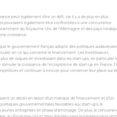
rance peut également être un défi, car il y a de plus en plus
ises pourraient également être confrontées à une concurrence
 notamment du Royaume-Uni, de l’Allemagne et des pays nordiqu
eine croissance.
nt que le gouvernement français adopte des politiques audacieuse
ticulier en ce qui concerne le financement. Les investisseurs
lus de risques en investissant dans les start-ups, en particulier l
 stimuler la croissance de l’écosystème de start-up en France. 
ompétitives et continuer à innover pour conserver leur place sur l
issent un déclin en raison d’un manque de financement et d’un
politiques gouvernementales favorables aux start-ups, le
es jeunes entreprises en phase d’amorçage. De plus, la concurren
gne, au Royaume-Uni et dans d’autres pays européens peut ren