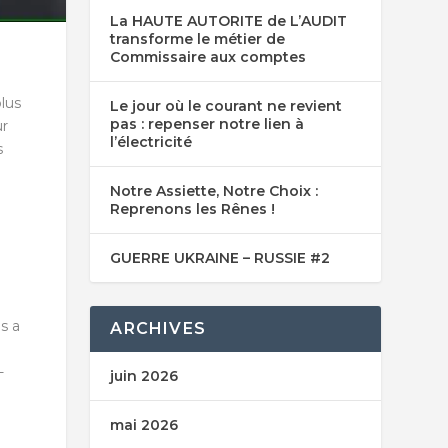
La HAUTE AUTORITE de L’AUDIT
transforme le métier de
Commissaire aux comptes
lus
Le jour où le courant ne revient
pas : repenser notre lien à
ur
l’électricité
s
Notre Assiette, Notre Choix :
Reprenons les Rênes !
GUERRE UKRAINE – RUSSIE #2
s a
ARCHIVES
-
juin 2026
mai 2026