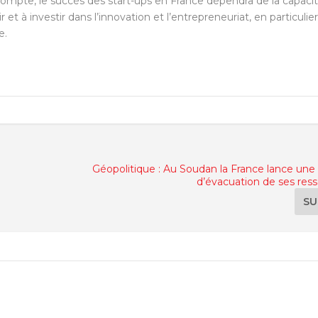
 compte, le succès des start-ups en France dépendra de la capaci
t à investir dans l’innovation et l’entrepreneuriat, en particulier
e.
Géopolitique : Au Soudan la France lance une
d’évacuation de ses ress
SU