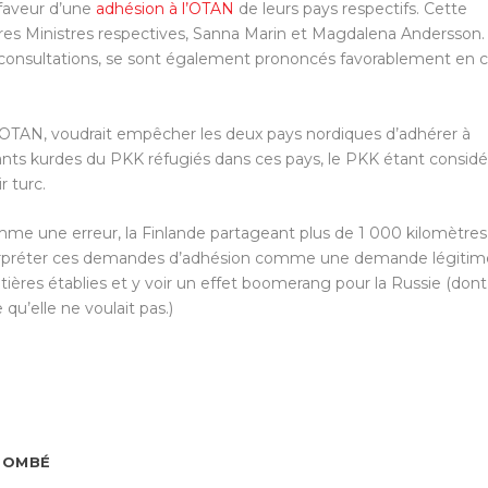
 faveur d’une
adhésion à l’OTAN
de leurs pays respectifs. Cette
ères Ministres respectives, Sanna Marin et Magdalena Andersson.
 consultations, se sont également prononcés favorablement en 
l’OTAN, voudrait empêcher les deux pays nordiques d’adhérer à
tants kurdes du PKK réfugiés dans ces pays, le PKK étant considé
 turc.
mme une erreur, la Finlande partageant plus de 1 000 kilomètres
 interpréter ces demandes d’adhésion comme une demande légiti
tières établies et y voir un effet boomerang pour la Russie (dont
 qu’elle ne voulait pas.)
 TOMBÉ