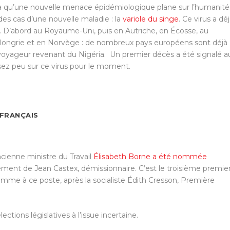
à qu’une nouvelle menace épidémiologique plane sur l’humanité
des cas d’une nouvelle maladie : la
variole du singe
. Ce virus a dé
. D’abord au Royaume-Uni, puis en Autriche, en Écosse, au
 Hongrie et en Norvège : de nombreux pays européens sont déjà
n voyageur revenant du Nigéria. Un premier décès a été signalé a
sez peu sur ce virus pour le moment.
 FRANÇAIS
ncienne ministre du Travail
Élisabeth Borne a été nommée
ement de Jean Castex, démissionnaire. C’est le troisième premie
me à ce poste, après la socialiste Édith Cresson, Première
ctions législatives à l’issue incertaine.