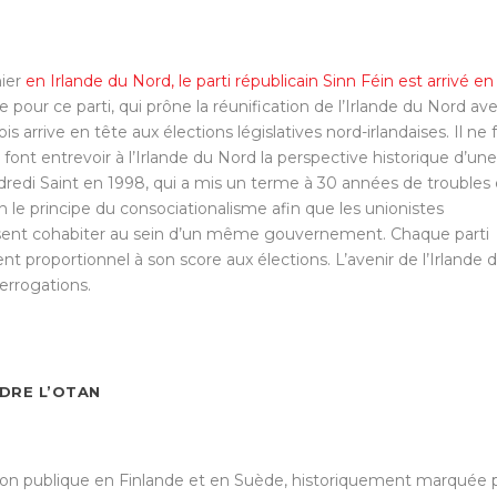
nier
en Irlande du Nord, le parti républicain Sinn Féin est arrivé en
 pour ce parti, qui prône la réunification de l’Irlande du Nord av
s arrive en tête aux élections législatives nord-irlandaises. Il ne f
ont entrevoir à l’Irlande du Nord la perspective historique d’une
endredi Saint en 1998, qui a mis un terme à 30 années de troubles 
n le principe du consociationalisme afin que les unionistes
uissent cohabiter au sein d’un même gouvernement. Chaque parti
proportionnel à son score aux élections. L’avenir de l’Irlande 
terrogations.
NDRE L’OTAN
opinion publique en Finlande et en Suède, historiquement marquée 