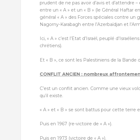
prudent de ne pas avoir d’avis et d’attendre – e
entre un « A » et un « B » (le Général Haftar 
général « A » des Forces spéciales contre un g
Nagorny-Karabagh entre l’Azerbaïdjan et l’Arm
Ici, « A » c’est l’Etat d’Israël, peuplé d’Israél
chrétiens).
Et « B », ce sont les Palestiniens de la Bande 
CONFLIT ANCIEN : nombreux affrontemen
C’est un conflit ancien. Comme une vieux volca
qu’il existe.
« A » et « B » se sont battus pour cette terre e
Puis en 1967 (re-victoire de « A »).
Puis en 1973 (victoire de « A »).