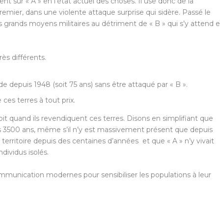
t sur « A » en l’état actuel des choses. Il use donc de la
e premier, dans une violente attaque surprise qui sidère. Passé le
es grands moyens militaires au détriment de « B » qui s’y attend e
rès différents.
ède depuis 1948 (soit 75 ans) sans être attaqué par « B ».
ces terres à tout prix.
oit quand ils revendiquent ces terres. Disons en simplifiant que
uis 3500 ans, même s’il n’y est massivement présent que depuis
territoire depuis des centaines d’années et que « A » n’y vivait
dividus isolés.
munication modernes pour sensibiliser les populations à leur