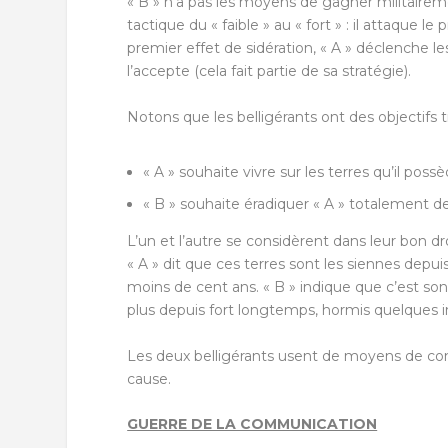
« B » n’a pas les moyens de gagner militairemen
tactique du « faible » au « fort » : il attaque l
premier effet de sidération, « A » déclenche l
l’accepte (cela fait partie de sa stratégie).
Notons que les belligérants ont des objectifs t
« A » souhaite vivre sur les terres qu’il poss
« B » souhaite éradiquer « A » totalement de 
L’un et l’autre se considèrent dans leur bon dr
« A » dit que ces terres sont les siennes dep
moins de cent ans. « B » indique que c’est son 
plus depuis fort longtemps, hormis quelques in
Les deux belligérants usent de moyens de com
cause.
GUERRE DE LA COMMUNICATION