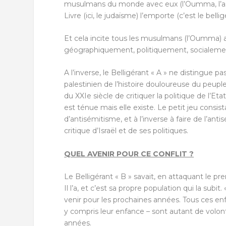
musulmans du monde avec eux (l’Oumma, l’ass
Livre (ici, le judaïsme) l’emporte (c’est le bellig
Et cela incite tous les musulmans (l’Oumma) a 
géographiquement, politiquement, socialeme
A l’inverse, le Belligérant « A » ne distingue pa
palestinien de l’histoire douloureuse du peupl
du XXIe siècle de critiquer la politique de l’Et
est ténue mais elle existe. Le petit jeu consis
d’antisémitisme, et à l’inverse à faire de l’an
critique d’Israël et de ses politiques.
QUEL AVENIR POUR CE CONFLIT ?
Le Belligérant « B » savait, en attaquant le prem
Il l’a, et c’est sa propre population qui la su
venir pour les prochaines années. Tous ces enfa
y compris leur enfance – sont autant de volon
années.