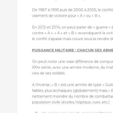
De 1987 à 1993 puis de 2000 à 2005, le conflit 
vraiment de victoire pour « A » ou « B ».
En 2012 et 2014, on peut parler de « guerre » à
contre « A ». « A » et « B » revendiquent la victo
le conflit s’apaise mais couve sous la cendre d
PUISSANCE MILITAIRE : CHACUN SES ARM
On peut noter une vraie différence de comporte
XXIe siècle, avec une armée moderne, du maté
vies de ses soldats.
A l’inverse, « B » est une armée de type « Gué
faibles, plus archaïques (globalement) mais « 
nettement moindre du nombre de combattants 
population civile (écoles, hôpitaux, rues ,etc.)