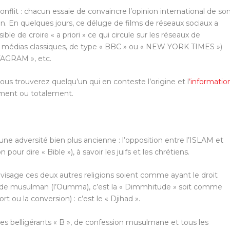
flit : chacun essaie de convaincre l’opinion international de so
 En quelques jours, ce déluge de films de réseaux sociaux a
ible de croire « a priori » ce qui circule sur les réseaux de
s médias classiques, de type « BBC » ou « NEW YORK TIMES »)
TAGRAM », etc.
ous trouverez quelqu’un qui en conteste l’origine et l
’informatio
lement ou totalement.
une adversité bien plus ancienne : l’opposition entre l’ISLAM et
 pour dire « Bible »), à savoir les juifs et les chrétiens.
 envisage ces deux autres religions soient comme ayant le droit
monde musulman (l’Oumma), c’est la « Dimmhitude » soit comme
 ou la conversion) : c’est le « Djihad ».
les belligérants « B », de confession musulmane et tous les