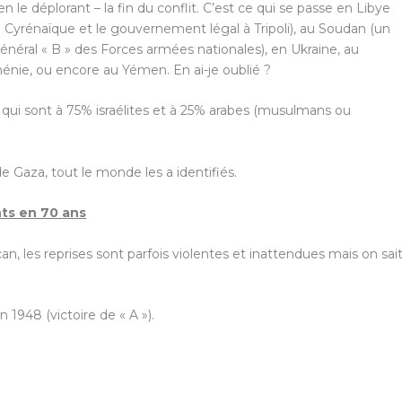
n le déplorant – la fin du conflit. C’est ce qui se passe en Libye
en Cyrénaïque et le gouvernement légal à Tripoli), au Soudan (un
énéral « B » des Forces armées nationales), en Ukraine, au
énie, ou encore au Yémen. En ai-je oublié ?
iens qui sont à 75% israélites et à 25% arabes (musulmans ou
de Gaza, tout le monde les a identifiés.
ts en 70 ans
n, les reprises sont parfois violentes et inattendues mais on sai
n 1948 (victoire de « A »).