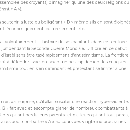
emblée des croyants) d’imaginer qu’une des deux religions du
érant « A »).
soutenir la lutte du belligérant « B » même s’ils en sont éloigné
nt, économiquement, culturellement, etc.
s – volontairement – l’histoire de ses habitants dans ce territoire
e juif pendant la Seconde Guerre Mondiale. Difficile en ce début
at d’Israël sans être taxé rapidement d’antisémitisme. La frontière
tant à défendre Israël en taxant un peu rapidement les critiques
tisémitisme tout en s’en défendant et prétextant se limiter à une
ier, par surprise, qu’il allait susciter une réaction hyper-violente.
bit. « B » fait avec et escompte glaner de nombreux combattants à
nts qui ont perdu leurs parents -et d’ailleurs qui ont tout perdu,
taires pour combattre « A » au cours des vingt-cinq prochaines