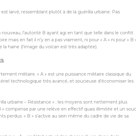
est larvé, ressemblant plutôt à de la guérilla urbaine. Pas
 nouveau, l’autorité B ayant agi en tant que telle dans le conflit
ire mais en fait il n’y en a pas vraiment, ni pour « A » ni pour « B »
e la haine (l’image du volcan est très adaptée).
ES
ment militaire. « A » est une puissance militaire classique du
riel technologique très avancé, et soucieuse d’économiser les
rilla urbaine – Résistance » : les moyens sont nettement plus
B » compense par une relève en effectif quasi illimitée et un souc
perdus. « B » s’active au sein même du cadre de vie de sa