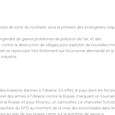
nnées de sortir du nucléaire, sous la pression des écologistes, risq
engendre de graves problèmes de pollution de l’air, et des
r contre la destruction de villages pour exploiter de nouvelles mi
rait se répercuter très fortement sur l’économie allemande et la
industrie.
es livraisons d’armes à l’Ukraine. En effet, le pays dont les forces
livrer des armes à l’Ukraine contre la Russie, marquant un tournan
 et la Russie, et pour Moscou, un camouflet. Le chancelier Scholz
 pacifiste du SPD au moment de la crise des euromissiles dans le
ris au sein de son propre camp sur la question de savoir si