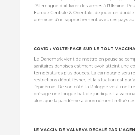
l’Allemagne doit livrer des armes à l’Ukraine. 
Europe Centrale & Orientale, de jouer un double 
prémices d’un rapprochement avec ces pays au dé
COVID : VOLTE-FACE SUR LE TOUT VACCI
Le Danemark vient de mettre en pause sa campa
sanitaires danoises estimant avoir atteint une co
températures plus douces. La campagne sera repr
restrictions début février, et la situation est pa
l’épidémie. De son côté, la Pologne veut mettre f
présage une longue bataille juridique. La vacci
alors que la pandémie a énormément reflué ces
LE VACCIN DE VALNEVA RECALÉ PAR L’AG