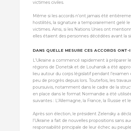
victimes civiles.
Même si les accords n’ont jamais été entièremen
hostilités, la signature a temporairement gelé l
victimes. Ainsi, si les Nations Unies ont mentio
elles étaient des personnes décédées avant la si
DANS QUELLE MESURE CES ACCORDS ONT-IL
L’Ukraine a commencé rapidement à préparer les t
régions de Donetsk et de Louhansk a été appro
lieu autour du corps législatif pendant l’examen
peu de progrès depuis lors. Toutefois, les trava
poursuivis, notamment dans le cadre de la stru
en place dans le format Normandie a été utilisée
suivantes : L’Allemagne, la France, la Russie et
Après son élection, le président Zelensky a décla
l’Ukraine a fait de nouvelles propositions sans a
responsabilité principale de leur échec au peuple