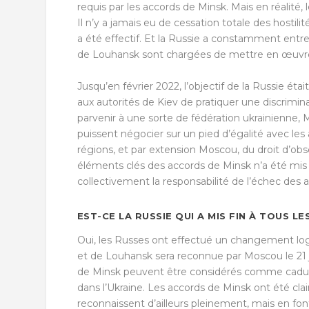
requis par les accords de Minsk. Mais en réalité
Il n’y a jamais eu de cessation totale des hostil
a été effectif. Et la Russie a constamment entre
de Louhansk sont chargées de mettre en œuvre
Jusqu’en février 2022, l’objectif de la Russie ét
aux autorités de Kiev de pratiquer une discrimin
parvenir à une sorte de fédération ukrainienne, 
puissent négocier sur un pied d’égalité avec les
régions, et par extension Moscou, du droit d’obs
éléments clés des accords de Minsk n’a été mis e
collectivement la responsabilité de l’échec des 
EST-CE LA RUSSIE QUI A MIS FIN À TOUS L
Oui, les Russes ont effectué un changement log
et de Louhansk sera reconnue par Moscou le 21 
de Minsk peuvent être considérés comme caduques
dans l’Ukraine. Les accords de Minsk ont été cla
reconnaissent d’ailleurs pleinement, mais en font