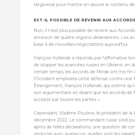
tergiversé pour mettre en œuvre le contenu de
EST-IL POSSIBLE DE REVENIR AUX ACCORDS
Non, il n’est plus possible de revenir aux Accords
annexion de quatre régions ukrainiennes. Les acco
base à de nouvelles négociations aujourd’hui.
François Hollande a répondu par l’affirmative lo
de stopper les avancées russes en Ukraine, en dé
certain temps, les accords de Minsk ont mis fin 
l’Occident emploiera cette défense contre une f
Étrangement, François Hollande, qui estime qu’un
son argumentaire en disant que les accords de M
accepté par toutes les parties. »
Cependant, Vladimir Poutine, le président de la 
décembre 2022. Le commandant russe s’est publ
après de telles déclarations, une question de con
négocier avec quelqu’un, quelles sont les garant