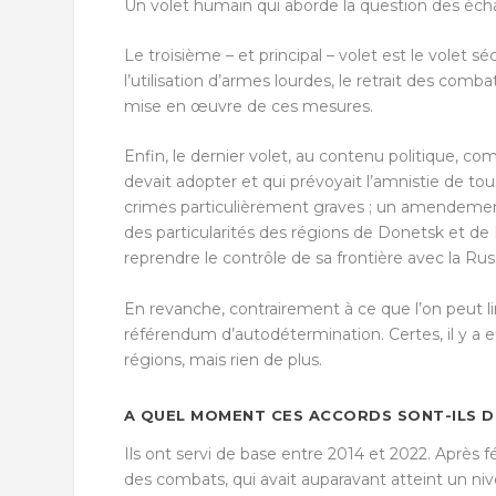
Un volet humain qui aborde la question des écha
Le troisième – et principal – volet est le volet s
l’utilisation d’armes lourdes, le retrait des comb
mise en œuvre de ces mesures.
Enfin, le dernier volet, au contenu politique, com
devait adopter et qui prévoyait l’amnistie de to
crimes particulièrement graves ; un amendement
des particularités des régions de Donetsk et de
reprendre le contrôle de sa frontière avec la Rus
En revanche, contrairement à ce que l’on peut lir
référendum d’autodétermination. Certes, il y a e
régions, mais rien de plus.
A QUEL MOMENT CES ACCORDS SONT-ILS DE
Ils ont servi de base entre 2014 et 2022. Après 
des combats, qui avait auparavant atteint un 