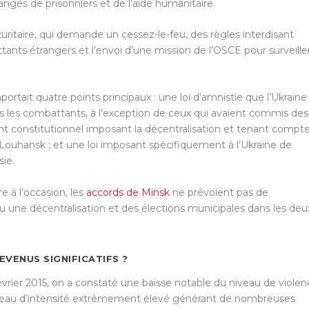
nges de prisonniers et de l’aide humanitaire.
écuritaire, qui demande un cessez-le-feu, des règles interdisant
attants étrangers et l’envoi d’une mission de l’OSCE pour surveiller
portait quatre points principaux : une loi d’amnistie que l’Ukraine
us les combattants, à l’exception de ceux qui avaient commis des
 constitutionnel imposant la décentralisation et tenant compt
 Louhansk ; et une loi imposant spécifiquement à l’Ukraine de
sie.
e à l’occasion, les
accords de Minsk
ne prévoient pas de
u une décentralisation et des élections municipales dans les deu
VENUS SIGNIFICATIFS ?
février 2015, on a constaté une baisse notable du niveau de viole
niveau d’intensité extrêmement élevé générant de nombreuses