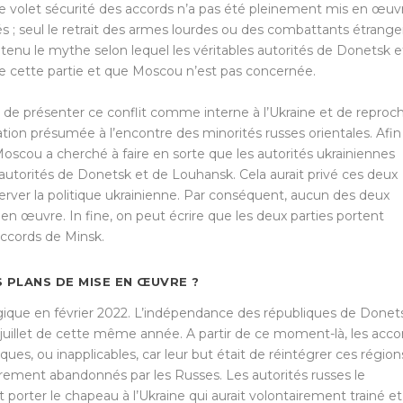
, le volet sécurité des accords n’a pas été pleinement mis en œuv
ités ; seul le retrait des armes lourdes ou des combattants étrange
tenu le mythe selon lequel les véritables autorités de Donetsk e
 cette partie et que Moscou n’est pas concernée.
ait de présenter ce conflit comme interne à l’Ukraine et de reproc
ation présumée à l’encontre des minorités russes orientales. Afin
Moscou a cherché à faire en sorte que les autorités ukrainiennes
 autorités de Donetsk et de Louhansk. Cela aurait privé ces deux
erver la politique ukrainienne. Par conséquent, aucun des deux
n œuvre. In fine, on peut écrire que les deux parties portent
accords de Minsk.
ES PLANS DE MISE EN ŒUVRE ?
ique en février 2022. L’indépendance des républiques de Donet
juillet de cette même année. A partir de ce moment-là, les acco
, ou inapplicables, car leur but était de réintégrer ces région
irement abandonnés par les Russes. Les autorités russes le
 porter le chapeau à l’Ukraine qui aurait volontairement trainé et