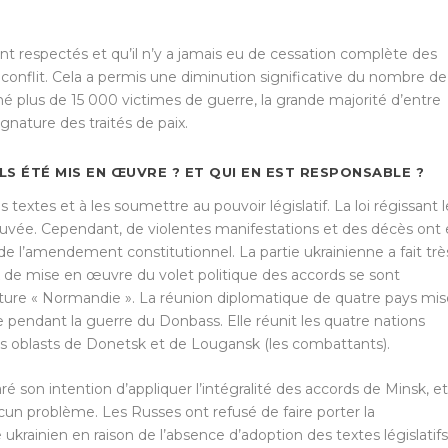
t respectés et qu’il n’y a jamais eu de cessation complète des
e conflit. Cela a permis une diminution significative du nombre de
nné plus de 15 000 victimes de guerre, la grande majorité d’entre
gnature des traités de paix.
S ÉTÉ MIS EN ŒUVRE ? ET QUI EN EST RESPONSABLE ?
extes et à les soumettre au pouvoir législatif. La loi régissant l
uvée. Cependant, de violentes manifestations et des décès ont
 de l’amendement constitutionnel. La partie ukrainienne a fait trè
ux de mise en œuvre du volet politique des accords se sont
cture « Normandie ». La réunion diplomatique de quatre pays mis
 pendant la guerre du Donbass. Elle réunit les quatre nations
 les oblasts de Donetsk et de Lougansk (les combattants).
ré son intention d’appliquer l’intégralité des accords de Minsk, et
ucun problème. Les Russes ont refusé de faire porter la
 ukrainien en raison de l’absence d’adoption des textes législatifs