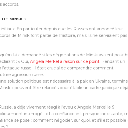
s accords.
 DE MINSK ?
 initiaux. En particulier depuis que les Russes ont annoncé leur
rds de Minsk font partie de l’histoire, mais ils ne serviraient pas
rsqu’on lui a demandé si les négociations de Minsk avaient pour b
clarant : « Oui,
Angela Merkel a raison sur ce point
. Pendant un
à l’attaque russe. Il était crucial de comprendre comment
uture agression russe.
e solution politique est nécessaire à la paix en Ukraine, termine
insk « peuvent être relancés pour établir un cadre juridique déj
Russie, a déjà vivement réagi à l’aveu d’Angela Merkel le 9
iquement interrogé : « La confiance est presque inexistante, m
fiance se pose : comment négocier, sur quoi, et s’il est possible
ies ?