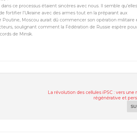
 dans ce processus étaient sincères avec nous. Il semble qu’elle
e fortifier l’Ukraine avec des armes tout en la préparant aux
adimir Poutine, Moscou aurait dû commencer son opération militaire
acteurs, soulignant comment la Fédération de Russie espère pouv
ccords de Minsk.
La révolution des cellules iPSC : vers un
régénérative et per
SU