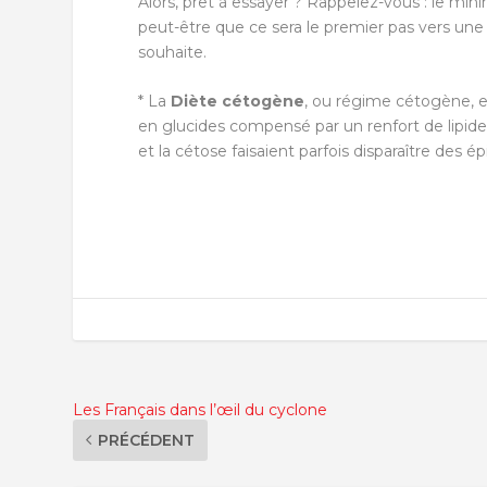
Alors, prêt à essayer ? Rappelez-vous : le minim
peut-être que ce sera le premier pas vers une vi
souhaite.
* La
Diète cétogène
, ou régime cétogène, e
en glucides compensé par un renfort de lipides
et la cétose faisaient parfois disparaître des ép
Les Français dans l’œil du cyclone
PRÉCÉDENT