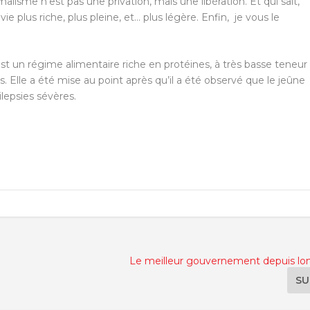
alisme n’est pas une privation, mais une libération. Et qui sait,
e plus riche, plus pleine, et… plus légère. Enfin, je vous le
st un régime alimentaire riche en protéines, à très basse teneur
. Elle a été mise au point après qu’il a été observé que le jeûne
ilepsies sévères.
Le meilleur gouvernement depuis lo
SU