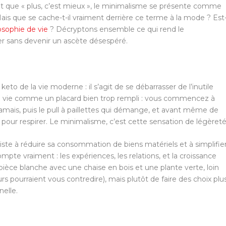
que « plus, c’est mieux », le minimalisme se présente comme
ais que se cache-t-il vraiment derrière ce terme à la mode ? Est
osophie de vie
? Décryptons ensemble ce qui rend le
r sans devenir un ascète désespéré.
to de la vie moderne : il s’agit de se débarrasser de l’inutile
re vie comme un placard bien trop rempli : vous commencez à
amais, puis le pull à paillettes qui démange, et avant même de
pour respirer. Le minimalisme, c’est cette sensation de légèreté
ste à réduire sa consommation de biens matériels et à simplifie
pte vraiment : les expériences, les relations, et la croissance
 pièce blanche avec une chaise en bois et une plante verte, loin
rs pourraient vous contredire), mais plutôt de faire des choix plu
nelle.