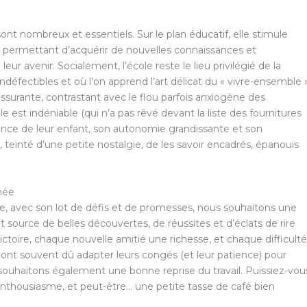
ont nombreux et essentiels. Sur le plan éducatif, elle stimule
leur permettant d’acquérir de nouvelles connaissances et
r avenir. Socialement, l’école reste le lieu privilégié de la
 indéfectibles et où l’on apprend l’art délicat du « vivre-ensemble »
rassurante, contrastant avec le flou parfois anxiogène des
e est indéniable (qui n’a pas rêvé devant la liste des fournitures
ssance de leur enfant, son autonomie grandissante et son
teinté d’une petite nostalgie, de les savoir encadrés, épanouis
née
e, avec son lot de défis et de promesses, nous souhaitons une
it source de belles découvertes, de réussites et d’éclats de rire
ctoire, chaque nouvelle amitié une richesse, et chaque difficult
 ont souvent dû adapter leurs congés (et leur patience) pour
ouhaitons également une bonne reprise du travail. Puissiez-vou
enthousiasme, et peut-être… une petite tasse de café bien