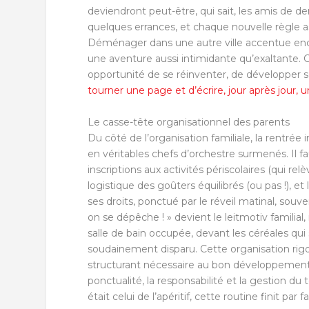
deviendront peut-être, qui sait, les amis de 
quelques errances, et chaque nouvelle règle as
Déménager dans une autre ville accentue en
une aventure aussi intimidante qu’exaltante. C
opportunité de se réinventer, de développer so
tourner une page et d’écrire, jour après jour,
Le casse-tête organisationnel des parents
Du côté de l’organisation familiale, la rentré
en véritables chefs d’orchestre surmenés. Il f
inscriptions aux activités périscolaires (qui re
logistique des goûters équilibrés (ou pas !), e
ses droits, ponctué par le réveil matinal, souve
on se dépêche ! » devient le leitmotiv familia
salle de bain occupée, devant les céréales qui
soudainement disparu. Cette organisation rigo
structurant nécessaire au bon développement d
ponctualité, la responsabilité et la gestion du
était celui de l’apéritif, cette routine finit par