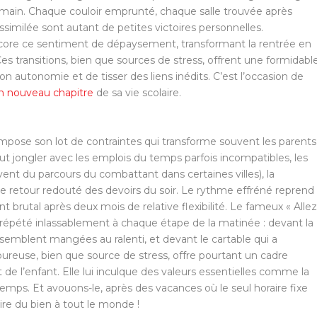
demain. Chaque couloir emprunté, chaque salle trouvée après
similée sont autant de petites victoires personnelles.
core ce sentiment de dépaysement, transformant la rentrée en
es transitions, bien que sources de stress, offrent une formidabl
n autonomie et de tisser des liens inédits. C’est l’occasion de
 un nouveau chapitre
de sa vie scolaire.
e impose son lot de contraintes qui transforme souvent les parents
aut jongler avec les emplois du temps parfois incompatibles, les
lèvent du parcours du combattant dans certaines villes), la
t le retour redouté des devoirs du soir. Le rythme effréné reprend
nt brutal après deux mois de relative flexibilité. Le fameux « Allez
l, répété inlassablement à chaque étape de la matinée : devant la
 semblent mangées au ralenti, et devant le cartable qui a
ureuse, bien que source de stress, offre pourtant un cadre
e l’enfant. Elle lui inculque des valeurs essentielles comme la
 temps. Et avouons-le, après des vacances où le seul horaire fixe
 faire du bien à tout le monde !