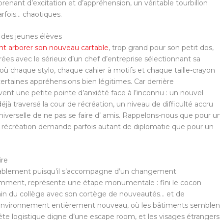
enant d’excitation et d’appréhension, un véritable tourbillon
arfois… chaotiques.
e des jeunes élèves
nt arborer son nouveau cartable
, trop grand pour son petit dos,
ées avec le sérieux d’un chef d’entreprise sélectionnant sa
ù chaque stylo, chaque cahier à motifs et chaque taille-crayon
ertaines appréhensions bien légitimes. Car derrière
ent une petite pointe d’anxiété face à l’inconnu : un nouvel
jà traversé la cour de récréation, un niveau de difficulté accru
universelle de ne pas se faire d’ amis. Rappelons-nous que pour u
de récréation demande parfois autant de diplomatie que pour un
ire
dérablement puisqu’il s’accompagne d’un changement
amment, représente une étape monumentale : fini le cocon
 bain du collège avec son cortège de nouveautés… et de
un environnement entièrement nouveau, où les bâtiments semblen
ête logistique digne d’une escape room, et les visages étrangers