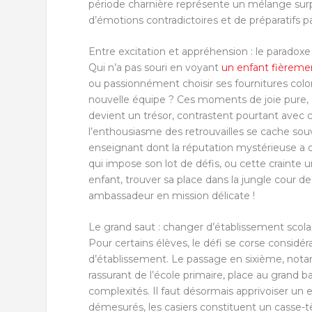
période charnière représente un mélange surpr
d’émotions contradictoires et de préparatifs p
Entre excitation et appréhension : le paradox
Qui n’a pas souri en voyant
un enfant fièreme
ou passionnément choisir ses fournitures color
nouvelle équipe ? Ces moments de joie pure, o
devient un trésor, contrastent pourtant avec c
l’enthousiasme des retrouvailles se cache souv
enseignant dont la réputation mystérieuse a dé
qui impose son lot de défis, ou cette crainte 
enfant, trouver sa place dans la jungle cour 
ambassadeur en mission délicate !
Le grand saut : changer d’établissement scola
Pour certains élèves, le défi se corse consi
d’établissement. Le passage en sixième, not
rassurant de l’école primaire, place au grand
complexités. Il faut désormais apprivoiser 
démesurés, les casiers constituent un casse-t